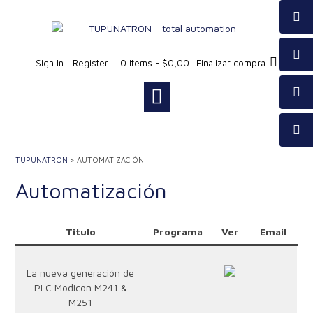
Saltar
al
contenido
Sign In | Register
0 items - $0,00
Finalizar compra
TUPUNATRON
>
AUTOMATIZACIÓN
Automatización
Titulo
.
Programa
.
..
Ver
..
..
Email
..
La nueva generación de
PLC Modicon M241 &
M251