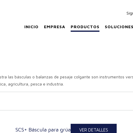
Sig
INICIO
EMPRESA
PRODUCTOS
SOLUCIONE
ra las básculas o balanzas de pesaje colgante son instrumentos versá
ca, agricultura, pesca e industria.
SCS+ Báscula para grúa
VER DETALLES