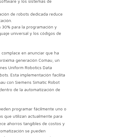
software y los sistemas de
ación de robots dedicada reduce
tación.
 30% para la programación y
guaje universal y los códigos de
complace en anunciar que ha
 próxima generación Comau, un
ones Uniform Robotics Data
bots. Esta implementación facilita
omau con Siemens Simatic Robot
 dentro de la automatización de
 pueden programar fácilmente uno o
s que utilizan actualmente para
rece ahorros tangibles de costos y
utomatización se pueden