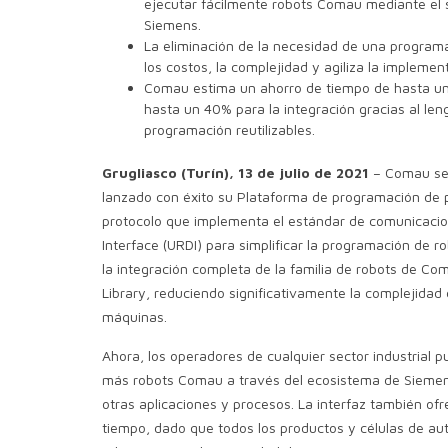
ejecutar fácilmente robots Comau mediante el 
Siemens.
La eliminación de la necesidad de una program
los costos, la complejidad y agiliza la implemen
Comau estima un ahorro de tiempo de hasta un
hasta un 40% para la integración gracias al len
programación reutilizables.
Grugliasco (Turín), 13 de julio de 2021
– Comau se 
lanzado con éxito su Plataforma de programación de
protocolo que implementa el estándar de comunicaci
Interface (URDI) para simplificar la programación de ro
la integración completa de la familia de robots de C
Library, reduciendo significativamente la complejidad
máquinas.
Ahora, los operadores de cualquier sector industrial
más robots Comau a través del ecosistema de Siemen
otras aplicaciones y procesos. La interfaz también of
tiempo, dado que todos los productos y células de a