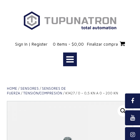
Saltar
al
contenido
Sign In | Register
0 items - $0,00
Finalizar compra
HOME
/
SENSORES
/
SENSORES DE
FUERZA
/
TENSIÓN/COMPRESIÓN
/ K1427 / 0 – 0,5 KN A 0 – 200 KN