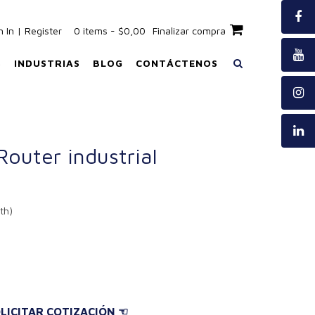
n In | Register
0 items - $0,00
Finalizar compra
S
INDUSTRIAS
BLOG
CONTÁCTENOS
uter industrial
th)
LICITAR COTIZACIÓN ☜