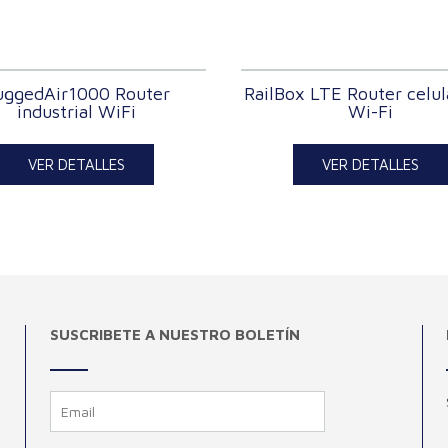
uggedAir1000 Router
RailBox LTE Router celul
industrial WiFi
Wi-Fi
VER DETALLES
VER DETALLES
SUSCRIBETE A NUESTRO BOLETÍN