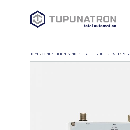
Saltar
al
contenido
HOME
/
COMUNICACIONES INDUSTRIALES
/
ROUTERS WIFI
/
ROBU