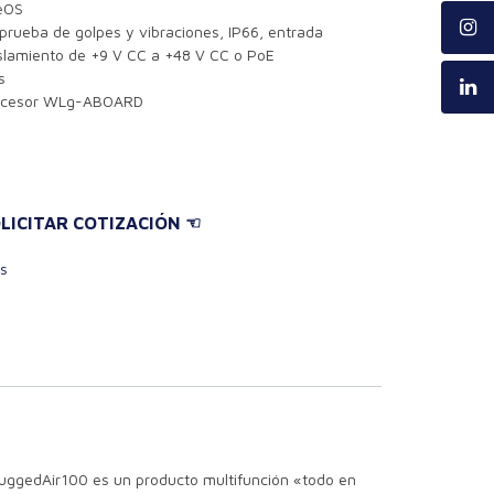
eOS
 prueba de golpes y vibraciones, IP66, entrada
slamiento de +9 V CC a +48 V CC o PoE
s
decesor WLg-ABOARD
LICITAR COTIZACIÓN ☜
es
ggedAir100 es un producto multifunción «todo en