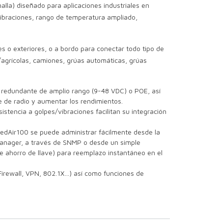
alla) diseñado para aplicaciones industriales en
vibraciones, rango de temperatura ampliado,
res o exteriores, o a bordo para conectar todo tipo de
/agrícolas, camiones, grúas automáticas, grúas
 redundante de amplio rango (9-48 VDC) o POE, así
e de radio y aumentar los rendimientos.
stencia a golpes/vibraciones facilitan su integración
dAir100 se puede administrar fácilmente desde la
Manager, a través de SNMP o desde un simple
 ahorro de llave) para reemplazo instantáneo en el
irewall, VPN, 802.1X…) así como funciones de