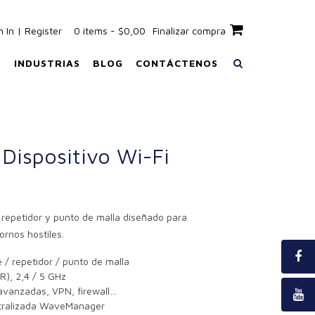
n In | Register
0 items - $0,00
Finalizar compra
S
INDUSTRIAS
BLOG
CONTÁCTENOS
Dispositivo Wi-Fi
 repetidor y punto de malla diseñado para
ornos hostiles.
 / repetidor / punto de malla
R), 2,4 / 5 GHz
avanzadas, VPN, firewall…
ntralizada WaveManager