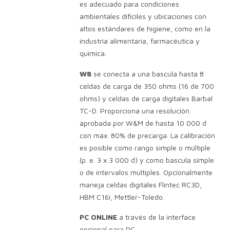
es adecuado para condiciones
ambientales difíciles y ubicaciones con
altos estándares de higiene, como en la
industria alimentaria, farmacéutica y
química.
W8
se conecta a una bascula hasta 8
celdas de carga de 350 ohms (16 de 700
ohms) y celdas de carga digitales Barbal
TC-D. Proporciona una resolución
aprobada por W&M de hasta 10 000 d
con máx. 80% de precarga. La calibración
es posible como rango simple o múltiple
(p. e. 3 x 3 000 d) y como bascula simple
o de intervalos múltiples. Opcionalmente
maneja celdas digitales Flintec RC3D,
HBM C16i, Mettler-Toledo.
PC ONLINE
a través de la interface
opcional para PC.