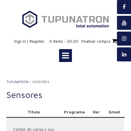
Saltar
al
contenido
Sign In | Register
0 items - $0,00
Finalizar compra
TUPUNATRON
>
SENSORES
Sensores
Titulo
.
Programa
.
..
Ver
..
..
Email
..
Celdas de carga y sus